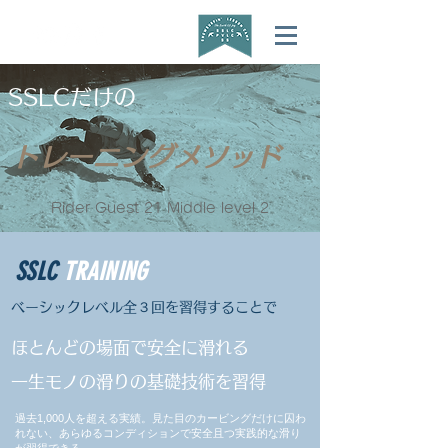
SSLCだけの
トレーニングメソッド
Rider Guest 21 Middle level 2
SSLC
TRAINING
​ベーシックレベル全３回を習得することで
ほとんどの場面で安全に滑れる
一生モノの滑りの基礎技術を習得
過去1,000人を超える実績。見た目のカービングだけに囚わ
れない、あらゆるコンディションで安全且つ実践的な滑り