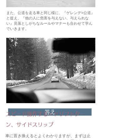
また、公道を走る車と同じ様に、『ゲレンデ=公道』
と捉え、『他の人に危害を与えない、与えられな
い』見落としがちなルールやマナーも合わせて学ん
でいきます。
答え
スピード操作する＝ドリフトター
ン、サイドスリップ
車に置き換えるとよくわかりますが、まずは止