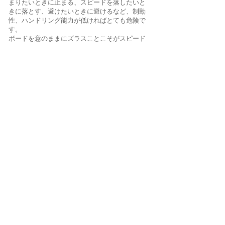
まりたいときに止まる、スピードを落したいと
きに落とす、避けたいときに避けるなど、制動
性、ハンドリング能力が低ければとても危険で
す。
ボードを意のままにズラスことこそがスピード
を操作する最も重要な要素となります。
上に戻る
SPONSORS