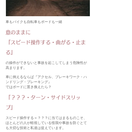
車もバイクも自転車もボードも一緒
意のままに​
『スピード操作する・曲がる・止ま
る』
の操作ができないと事故を起こしてしまう危険性が
高まります。
車に例えるならば『アクセル、ブレーキワーク・ハ
ンドリング・ブレーキング』
ではボードに置き換えたら？
『？？？・ターン・サイドスリッ
プ』
スピード操作する＝？？？に当てはまるものこそ、
ほとんどの人が軽視している怪我や事故を防ぐとて
も大切な技術と私達は捉えています。