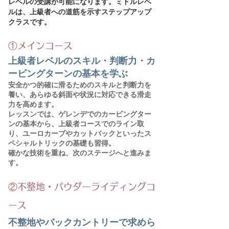
レベルの受講が可能になります。
ミドルレベ
ルは、上級者への道筋を示すステップアップ
クラスです。
①​メインコース
上級者レベルのスキル・判断力・カ
ービングターンの基本を学ぶ
安全かつ的確に滑るためのスキルと判断力を
養い、あらゆる斜面や状況に対応できる滑走
力を高めます。
レッスンでは、ゲレンデでのカービングター
ンの基本から、上級者コースでのライン取
り、ユーロカーブやカットバックといったス
ペシャルトリックの基礎も習得。
確かな技術を重ね、次のステージへと進みま
す。
②
不整地・パウダーライディングコ
ース
不整地や​バックカントリーで求めら