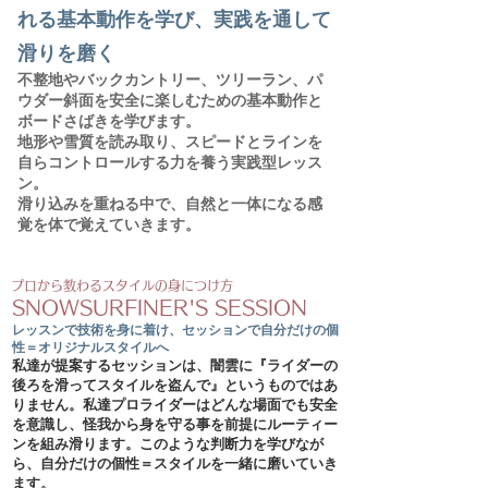
れる基本動作を学び、実践を通して
滑りを磨く
不整地やバックカントリー、ツリーラン、パ
ウダー斜面を安全に楽しむための基本動作と
ボードさばきを学びます。
地形や雪質を読み取り、スピードとラインを
自らコントロールする力を養う実践型レッス
ン。
滑り込みを重ねる中で、自然と一体になる感
覚を体で覚えていきます。
プロから教わるスタイルの身につけ方
SNOWSURFINER'S SESSION
レッスンで技術を身に着け、セッションで自分だけの個
性＝オリジナルスタイルへ
私達が提案するセッションは、闇雲に『ライダーの
後ろを滑ってスタイルを盗んで』というものではあ
りません。私達プロライダーはどんな場面でも安全
を意識し、怪我から身を守る事を前提にルーティー
ンを組み滑ります。このような判断力を学びなが
ら、自分だけの個性＝スタイルを一緒に磨いていき
ます。